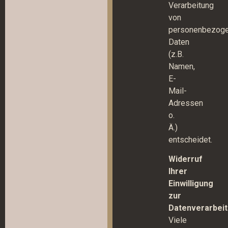
Verarbeitung
von
personenbezog
Daten
(z.B.
Namen,
E-
Mail-
Adressen
o.
Ä.)
entscheidet.
Widerruf
Ihrer
Einwilligung
zur
Datenverarbei
Viele