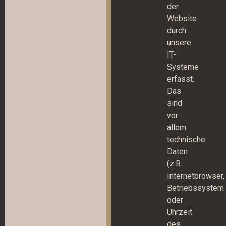
der
Website
durch
unsere
IT-
Systeme
erfasst.
Das
sind
vor
allem
technische
Daten
(z.B.
Internetbrowser,
Betriebssystem
oder
Uhrzeit
des