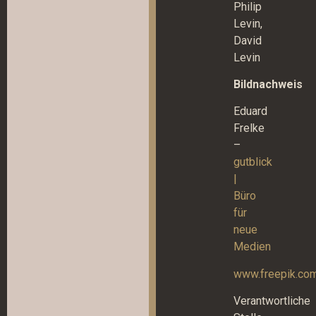
Philip
Levin,
David
Levin
Bildnachweis
Eduard
Frelke
–
gutblick
|
Büro
für
neue
Medien
www.freepik.co
Verantwortliche