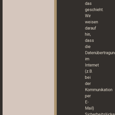
das
geschieht.
Wir
weisen
darauf
hin,
dass
die
Datenübertragun
im
Internet
(z.B.
bei
der
Kommunikation
per
E-
Mail)
Sicherheitslück