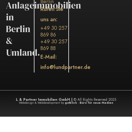
Berlin
Anlageimmobilien
Rufen Sie
in
uns an:
Berlin
+49 30 257
869 86
&
+49 30 257
869 88
Umland.
E-Mail:
info@lundpartner.de
L & Partner Immobilien GmbH |
© All Rights Reserved 2025
Webdesign & Webdevelopment by
gutblick - Büro für neue Medien