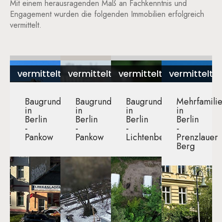
Mit einem herausragenden Maß an Fachkenntnis und
Engagement wurden die folgenden Immobilien erfolgreich
vermittelt.
vermittelt
vermittelt
vermittelt
vermittelt
Baugrundstück
Baugrundstück
Baugrundstück
Mehrfamili
in
in
in
in
Berlin
Berlin
Berlin
Berlin
-
-
-
-
Pankow
Pankow​
Lichtenberg​
Prenzlauer
Berg​