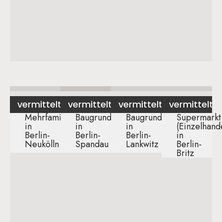
vermittelt
vermittelt
vermittelt
vermittelt
Mehrfamilienhaus
Baugrundstück
Baugrundstück
Supermarkt
in
in
in
(Einzelhand
Berlin-
Berlin-
Berlin-
in
Neukölln​
Spandau​
Lankwitz​
Berlin-
Britz​