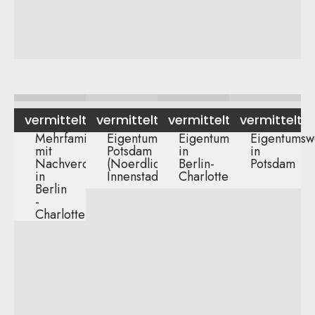
vermittelt
vermittelt
vermittelt
vermittelt
Mehrfamilienhaus
Eigentumswohnung
Eigentumswohnung
Eigentumsw
mit
Potsdam
in
in
Nachverdichtung
(Noerdliche
Berlin-
Potsdam
in
Innenstadt)
Charlottenburg
Berlin
-
Charlottenburg