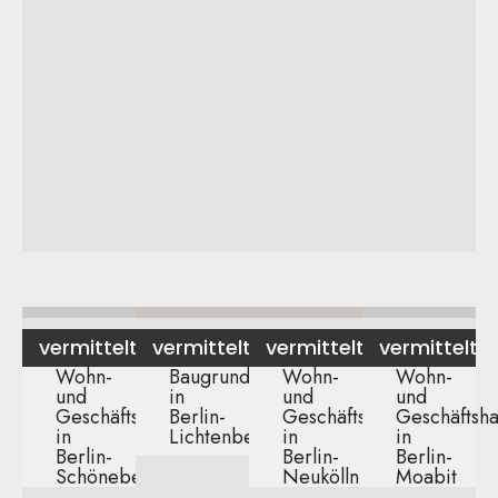
vermittelt
vermittelt
vermittelt
vermittelt
Wohn-
Baugrundstück
Wohn-
Wohn-
und
in
und
und
Geschäftshaus
Berlin-
Geschäftshaus
Geschäftsh
in
Lichtenberg​
in
in
Berlin-
Berlin-
Berlin-
Schöneberg​
Neukölln​
Moabit​