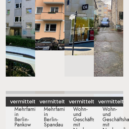
vermittelt
vermittelt
vermittelt
vermittelt
Mehrfamilienhaus
Mehrfamilienhaus
Wohn-
Wohn-
in
in
und
und
Berlin-
Berlin-
Geschäftshaus
Geschäftsh
Pankow​
Spandau ​
mit
mit