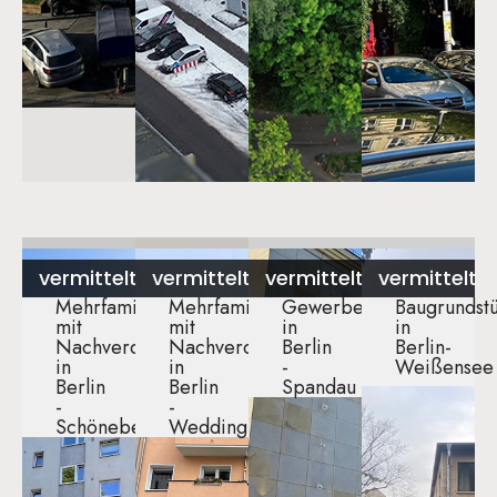
vermittelt
vermittelt
vermittelt
vermittelt
Mehrfamilienhaus
Mehrfamilienhaus
Gewerbeobjekt
Baugrundst
mit
mit
in
in
Nachverdichtung
Nachverdichtung
Berlin
Berlin-
in
in
-
Weißensee​
Berlin
Berlin
Spandau​
-
-
Schöneberg​
Wedding​