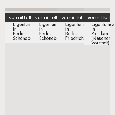
vermittelt
vermittelt
vermittelt
vermittelt
Eigentumswohnung
Eigentumswohnung
Eigentumswohnung
Eigentumsw
in
in
in
in
Berlin-
Berlin-
Berlin-
Potsdam
Schöneberg​
Schöneberg
Friedrichshain
(Nauener
Vorstadt)