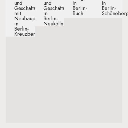
und
und
in
in
Geschäftshaus
Geschäftshaus
Berlin-
Berlin-
mit
in
Buch​
Schöneberg
Neubaupotential
Berlin-
in
Neukölln​
Berlin-
Kreuzberg​