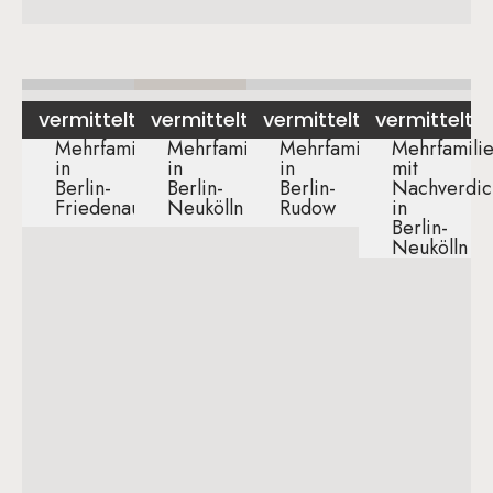
vermittelt
vermittelt
vermittelt
vermittelt
Mehrfamilienhaus
Mehrfamilienhaus
Mehrfamilienhaus
Mehrfamili
in
in
in
mit
Berlin-
Berlin-
Berlin-
Nachverdic
Friedenau​
Neukölln​
Rudow​
in
Berlin-
Neukölln​