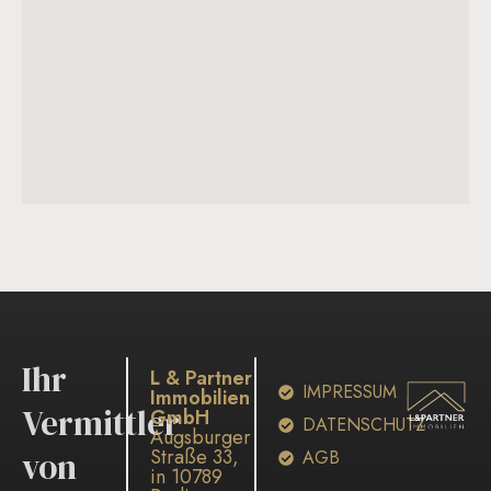
Ihr
L & Partner
IMPRESSUM
Immobilien
Vermittler
GmbH
DATENSCHUTZ
Augsburger
Straße 33,
von
AGB
in 10789